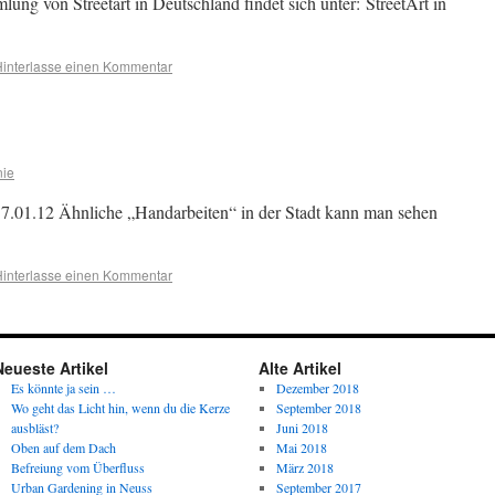
ng von Streetart in Deutschland findet sich unter: StreetArt in
interlasse einen Kommentar
nie
7.01.12 Ähnliche „Handarbeiten“ in der Stadt kann man sehen
interlasse einen Kommentar
Neueste Artikel
Alte Artikel
Es könnte ja sein …
Dezember 2018
Wo geht das Licht hin, wenn du die Kerze
September 2018
ausbläst?
Juni 2018
Oben auf dem Dach
Mai 2018
Befreiung vom Überfluss
März 2018
Urban Gardening in Neuss
September 2017