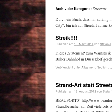
Streetart
Archiv der Kategorie:
Durch ein Buch, dass mir zufällig i
City“, bin ich auf Streetart aufmer
Streik!!!!
Publiziert am
18. März 2014
von
Stefanie
Dieses ‚Statement‘ zum Warnstrei
Bilker Bahnhof in Düsseldorf gese
Veröffentlicht unter
Allgemein
,
Neulich ....
Strand-Art statt Street
Publiziert am
13. August 2012
von
Stefan
BEAUFORT04 http://www.beaufort0
Strandbesucher zur Zeit vielerorts 