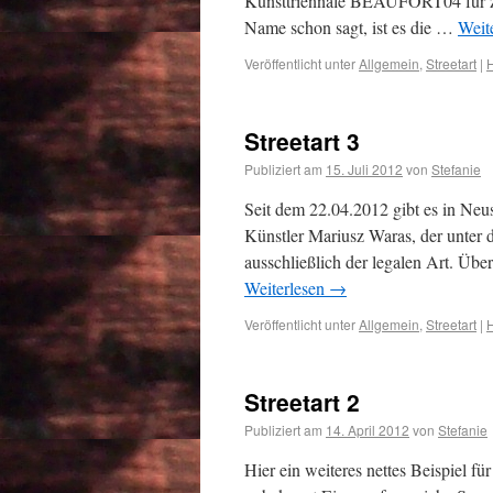
Kunsttriennale BEAUFORT04 für z
Name schon sagt, ist es die …
Weit
Veröffentlicht unter
Allgemein
,
Streetart
|
H
Streetart 3
Publiziert am
15. Juli 2012
von
Stefanie
Seit dem 22.04.2012 gibt es in Neu
Künstler Mariusz Waras, der unter d
ausschließlich der legalen Art. Ü
Weiterlesen
→
Veröffentlicht unter
Allgemein
,
Streetart
|
H
Streetart 2
Publiziert am
14. April 2012
von
Stefanie
Hier ein weiteres nettes Beispiel f