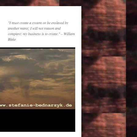
"I must create a system or be enslaved by
another mans; I will not reason and
compare: my business is to create." – William
Blake