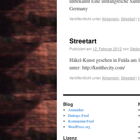
unbekannt Eine umfangreiche Sammlu
Germany
Veröffentlicht unter
Allgemein
,
Streetart
|
H
Streetart
Publiziert am
12. Februar 2012
von
Stefa
Häkel-Kunst gesehen in Fulda am 1
unter: http://knitthecity.com/
Veröffentlicht unter
Allgemein
,
Streetart
|
H
Blog
Anmelden
Eintrags-Feed
Kommentar-Feed
WordPress.org
Lizenz