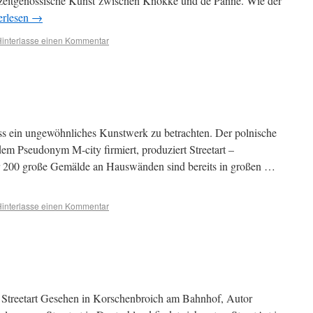
eitgenössische Kunst zwischen Knokke und de Panne. Wie der
erlesen
→
interlasse einen Kommentar
ss ein ungewöhnliches Kunstwerk zu betrachten. Der polnische
em Pseudonym M-city firmiert, produziert Streetart –
ber 200 große Gemälde an Hauswänden sind bereits in großen …
interlasse einen Kommentar
ür Streetart Gesehen in Korschenbroich am Bahnhof, Autor