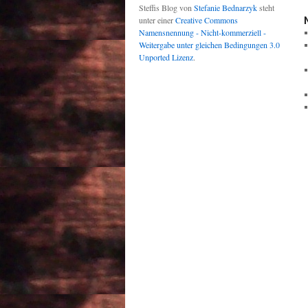
Steffis Blog
von
Stefanie Bednarzyk
steht
unter einer
Creative Commons
Namensnennung - Nicht-kommerziell -
Weitergabe unter gleichen Bedingungen 3.0
Unported Lizenz
.