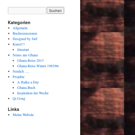
Kategorien
Allgemein
Buchrezensionen
Designed by Stef
Kunst!!!
Streetart
Neues aus Ghana
Ghana-Reise 2013
Ghana-Reise Winter 1985/86
Neulich ….
Projekte
A Haiku a Day
Ghana-Buch
Inspiration der Woche
Qi Gong
Links
Meine Website