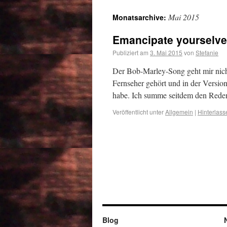
Mai 2015
Monatsarchive:
Emancipate yourselv
Publiziert am
3. Mai 2015
von
Stefanie
Der Bob-Marley-Song geht mir nich
Fernseher gehört und in der Versi
habe. Ich summe seitdem den Rede
Veröffentlicht unter
Allgemein
|
Hinterlas
Blog