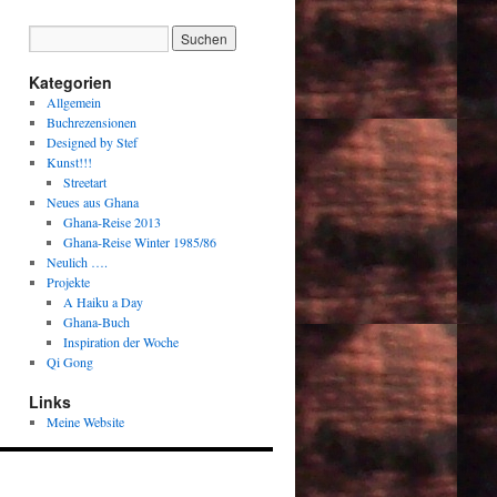
Kategorien
Allgemein
Buchrezensionen
Designed by Stef
Kunst!!!
Streetart
Neues aus Ghana
Ghana-Reise 2013
Ghana-Reise Winter 1985/86
Neulich ….
Projekte
A Haiku a Day
Ghana-Buch
Inspiration der Woche
Qi Gong
Links
Meine Website