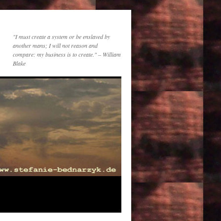
"I must create a system or be enslaved by
another mans; I will not reason and
compare: my business is to create." – William
Blake