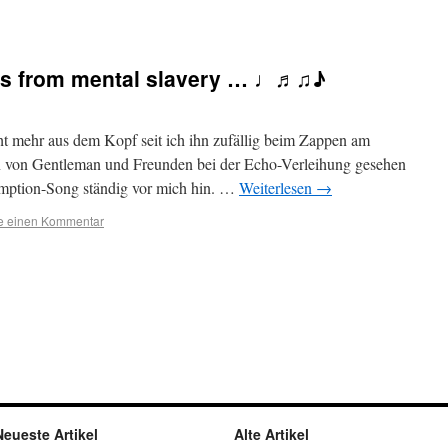
es from mental slavery … ♩♬♫♪
t mehr aus dem Kopf seit ich ihn zufällig beim Zappen am
on von Gentleman und Freunden bei der Echo-Verleihung gesehen
mption-Song ständig vor mich hin. …
Weiterlesen
→
se einen Kommentar
Neueste Artikel
Alte Artikel