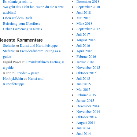
Es könnte ja sein …
Dezember 2018
Wo geht das Licht hin, wenn du die Kerze
September 2018
ausbläst?
Juni 2018
Oben auf dem Dach
Mai 2018
Befreiung vom Überfluss
März 2018
Urban Gardening in Neuss
September 2017
Juli 2017
Neueste Kommentare
August 2016
Stefanie
zu
Kunst und Kartoffelsuppe
Juli 2016
Stefanie
zu
Fremdenführer/ Feeling as a
April 2016
guide
Februar 2016
Ingrid Poser
zu
Fremdenführer/ Feeling as
Januar 2016
a guide
November 2015
Karin
zu
Frieden – peace
Oktober 2015
Hobbyköchin
zu
Kunst und
Juli 2015
Kartoffelsuppe
Juni 2015
Mai 2015
Februar 2015
Januar 2015
Dezember 2014
November 2014
Oktober 2014
August 2014
Juli 2014
Juni 2014