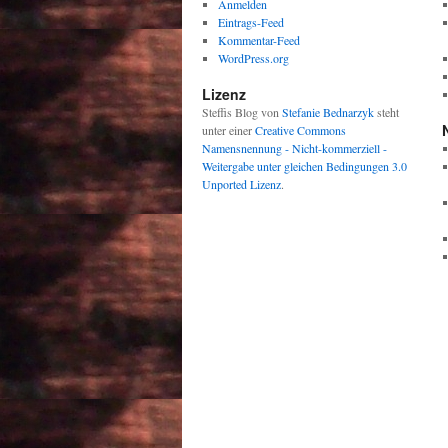
Anmelden
Eintrags-Feed
Kommentar-Feed
WordPress.org
Lizenz
Steffis Blog
von
Stefanie Bednarzyk
steht
unter einer
Creative Commons
Namensnennung - Nicht-kommerziell -
Weitergabe unter gleichen Bedingungen 3.0
Unported Lizenz
.