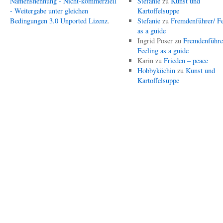
Namensnennung - Nicht-kommerziell
Stefanie
zu
Kunst und
- Weitergabe unter gleichen
Kartoffelsuppe
Bedingungen 3.0 Unported Lizenz
.
Stefanie
zu
Fremdenführer/ Fe
as a guide
Ingrid Poser
zu
Fremdenführe
Feeling as a guide
Karin
zu
Frieden – peace
Hobbyköchin
zu
Kunst und
Kartoffelsuppe