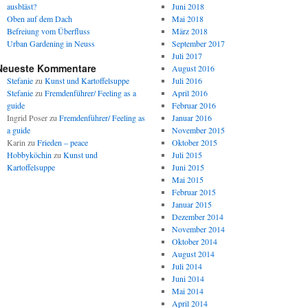
ausbläst?
Juni 2018
Oben auf dem Dach
Mai 2018
Befreiung vom Überfluss
März 2018
Urban Gardening in Neuss
September 2017
Juli 2017
Neueste Kommentare
August 2016
Stefanie
zu
Kunst und Kartoffelsuppe
Juli 2016
Stefanie
zu
Fremdenführer/ Feeling as a
April 2016
guide
Februar 2016
Ingrid Poser
zu
Fremdenführer/ Feeling as
Januar 2016
a guide
November 2015
Karin
zu
Frieden – peace
Oktober 2015
Hobbyköchin
zu
Kunst und
Juli 2015
Kartoffelsuppe
Juni 2015
Mai 2015
Februar 2015
Januar 2015
Dezember 2014
November 2014
Oktober 2014
August 2014
Juli 2014
Juni 2014
Mai 2014
April 2014