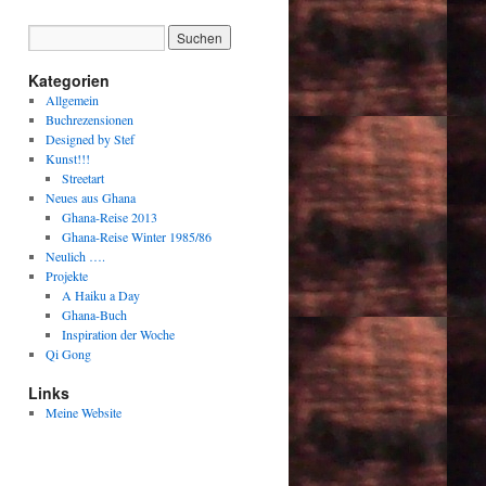
Kategorien
Allgemein
Buchrezensionen
Designed by Stef
Kunst!!!
Streetart
Neues aus Ghana
Ghana-Reise 2013
Ghana-Reise Winter 1985/86
Neulich ….
Projekte
A Haiku a Day
Ghana-Buch
Inspiration der Woche
Qi Gong
Links
Meine Website