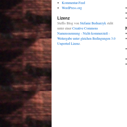
Kommentar-Feed
WordPress.org
Lizenz
Steffis Blog
von
Stefanie Bednarzyk
steht
unter einer
Creative Commons
Namensnennung - Nicht-kommerziell -
Weitergabe unter gleichen Bedingungen 3.0
Unported Lizenz
.