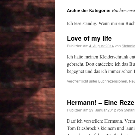
Buchrezens
Archiv der Kategorie:
Ich lese ständig. Wenn mir ein Buch
Love of my life
Publiziert am
4. August 2014
von
Stefani
Ich hatte meinen Kleiderschrank e
gebracht. Dort entdeckte ich das B
begegnet und das ich immer schon l
Veröffentlicht unter
Buchrezensionen
,
Neu
Hermann! – Eine Reze
Publiziert am
29. Januar 2012
von
Stefan
Darf ich vorstellen: Hermann. Verm
Tom Diesbrock’s kleinem und launi