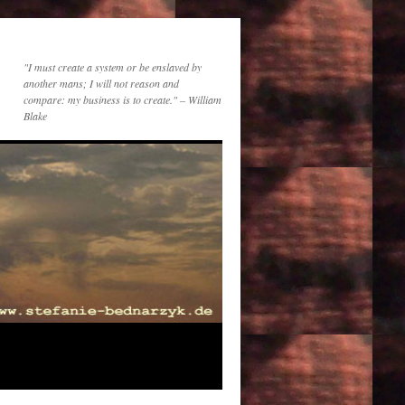
"I must create a system or be enslaved by
another mans; I will not reason and
compare: my business is to create." – William
Blake