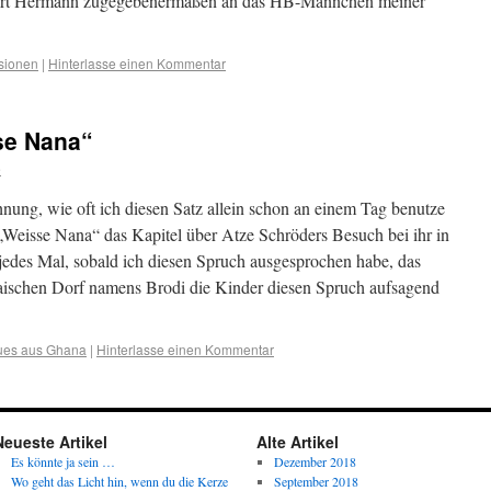
nert Hermann zugegebenermaßen an das HB-Männchen meiner
sionen
|
Hinterlasse einen Kommentar
se Nana“
e
Ahnung, wie oft ich diesen Satz allein schon an einem Tag benutze
 „Weisse Nana“ das Kapitel über Atze Schröders Besuch bei ihr in
 jedes Mal, sobald ich diesen Spruch ausgesprochen habe, das
aischen Dorf namens Brodi die Kinder diesen Spruch aufsagend
es aus Ghana
|
Hinterlasse einen Kommentar
Neueste Artikel
Alte Artikel
Es könnte ja sein …
Dezember 2018
Wo geht das Licht hin, wenn du die Kerze
September 2018