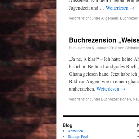
Aussehen. Auf dem Titelbild erin
Jugendzeit und …
Weiterlesen
→
Veröffentlicht unter
Allgemein
,
Buchrezen
Buchrezension „Weis
Publiziert am
6. Januar 2012
von
Stefani
„Ja ne, is klar!“ – Ich hatte keine 
bis ich in Bettina Landgrafes Buch
Ghana gelesen hatte. Jetzt habe ich
Bild vor Augen, wie in einem ghan
umherziehen.
Weiterlesen
→
Veröffentlicht unter
Buchrezensionen
,
Neu
Blog
Anmelden
Eintrags-Feed