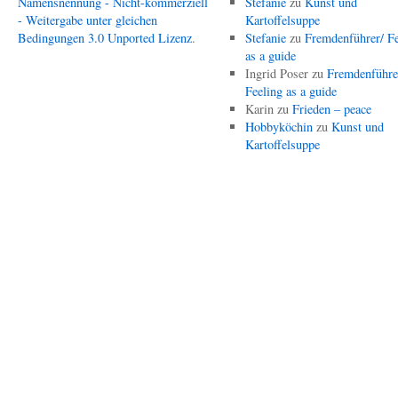
Namensnennung - Nicht-kommerziell
Stefanie
zu
Kunst und
- Weitergabe unter gleichen
Kartoffelsuppe
Bedingungen 3.0 Unported Lizenz
.
Stefanie
zu
Fremdenführer/ Fe
as a guide
Ingrid Poser
zu
Fremdenführe
Feeling as a guide
Karin
zu
Frieden – peace
Hobbyköchin
zu
Kunst und
Kartoffelsuppe