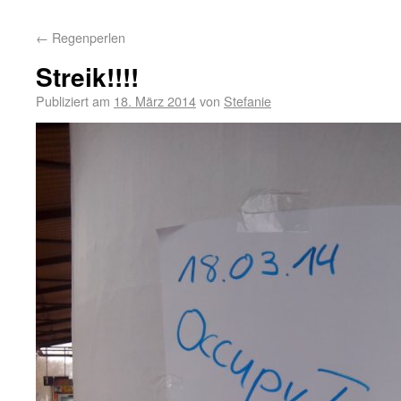
←
Regenperlen
Streik!!!!
Publiziert am
18. März 2014
von
Stefanie