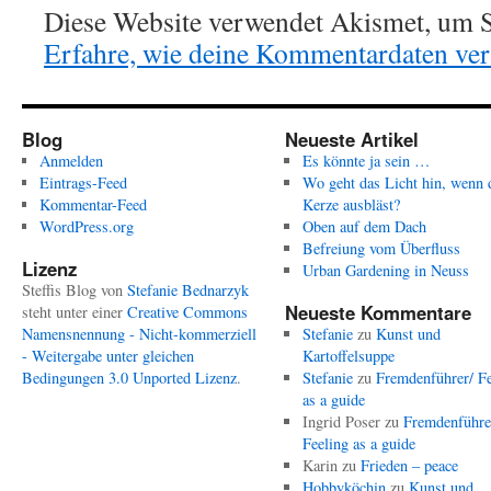
Diese Website verwendet Akismet, um S
Erfahre, wie deine Kommentardaten vera
Blog
Neueste Artikel
Anmelden
Es könnte ja sein …
Eintrags-Feed
Wo geht das Licht hin, wenn 
Kommentar-Feed
Kerze ausbläst?
WordPress.org
Oben auf dem Dach
Befreiung vom Überfluss
Lizenz
Urban Gardening in Neuss
Steffis Blog
von
Stefanie Bednarzyk
Neueste Kommentare
steht unter einer
Creative Commons
Namensnennung - Nicht-kommerziell
Stefanie
zu
Kunst und
- Weitergabe unter gleichen
Kartoffelsuppe
Bedingungen 3.0 Unported Lizenz
.
Stefanie
zu
Fremdenführer/ Fe
as a guide
Ingrid Poser
zu
Fremdenführe
Feeling as a guide
Karin
zu
Frieden – peace
Hobbyköchin
zu
Kunst und