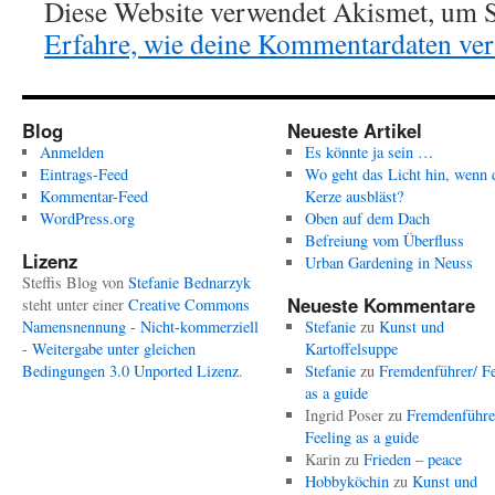
Diese Website verwendet Akismet, um S
Erfahre, wie deine Kommentardaten vera
Blog
Neueste Artikel
Anmelden
Es könnte ja sein …
Eintrags-Feed
Wo geht das Licht hin, wenn 
Kommentar-Feed
Kerze ausbläst?
WordPress.org
Oben auf dem Dach
Befreiung vom Überfluss
Lizenz
Urban Gardening in Neuss
Steffis Blog
von
Stefanie Bednarzyk
Neueste Kommentare
steht unter einer
Creative Commons
Namensnennung - Nicht-kommerziell
Stefanie
zu
Kunst und
- Weitergabe unter gleichen
Kartoffelsuppe
Bedingungen 3.0 Unported Lizenz
.
Stefanie
zu
Fremdenführer/ Fe
as a guide
Ingrid Poser
zu
Fremdenführe
Feeling as a guide
Karin
zu
Frieden – peace
Hobbyköchin
zu
Kunst und