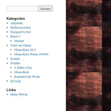
Kategorien
Allgemein
Buchrezensionen
Designed by Stef
Kunst!!!
Streetart
Neues aus Ghana
Ghana-Reise 2013
Ghana-Reise Winter 1985/86
Neulich ….
Projekte
A Haiku a Day
Ghana-Buch
Inspiration der Woche
Qi Gong
Links
Meine Website