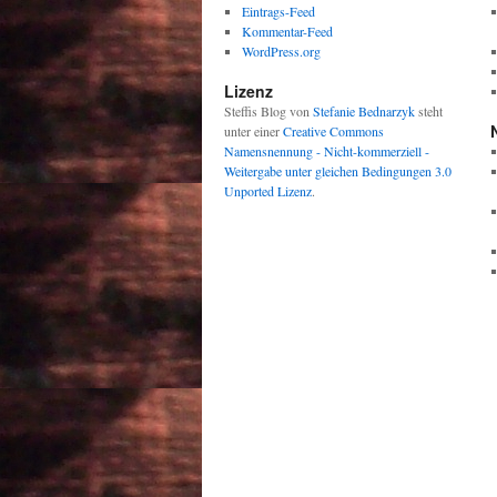
Eintrags-Feed
Kommentar-Feed
WordPress.org
Lizenz
Steffis Blog
von
Stefanie Bednarzyk
steht
unter einer
Creative Commons
Namensnennung - Nicht-kommerziell -
Weitergabe unter gleichen Bedingungen 3.0
Unported Lizenz
.