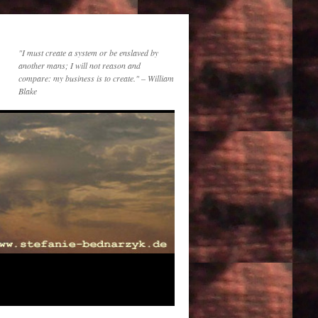
"I must create a system or be enslaved by
another mans; I will not reason and
compare: my business is to create." – William
Blake