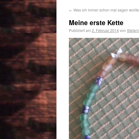
←
Was ich immer schon mal sagen wollt
Meine erste Kette
Publiziert am
2. Februar 2014
von
Stefan