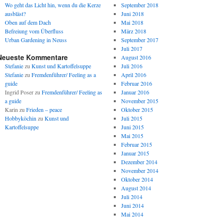
Wo geht das Licht hin, wenn du die Kerze
September 2018
ausbläst?
Juni 2018
Oben auf dem Dach
Mai 2018
Befreiung vom Überfluss
März 2018
Urban Gardening in Neuss
September 2017
Juli 2017
Neueste Kommentare
August 2016
Stefanie
zu
Kunst und Kartoffelsuppe
Juli 2016
Stefanie
zu
Fremdenführer/ Feeling as a
April 2016
guide
Februar 2016
Ingrid Poser
zu
Fremdenführer/ Feeling as
Januar 2016
a guide
November 2015
Karin
zu
Frieden – peace
Oktober 2015
Hobbyköchin
zu
Kunst und
Juli 2015
Kartoffelsuppe
Juni 2015
Mai 2015
Februar 2015
Januar 2015
Dezember 2014
November 2014
Oktober 2014
August 2014
Juli 2014
Juni 2014
Mai 2014