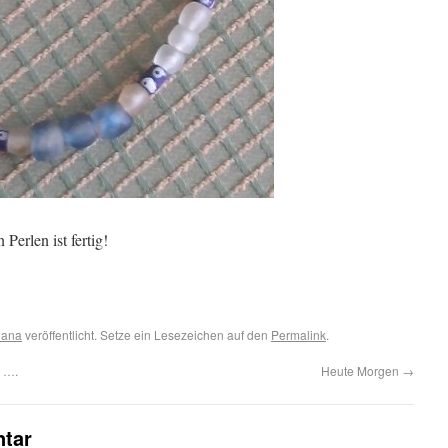
erlen ist fertig!
hana
veröffentlicht. Setze ein Lesezeichen auf den
Permalink
.
e ….
Heute Morgen
→
tar