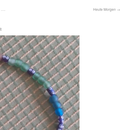
e ….
Heute Morgen
→
ie