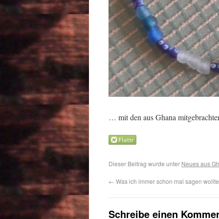
… mit den aus Ghana mitgebrachten P
Dieser Beitrag wurde unter
Neues aus G
←
Was ich immer schon mal sagen wollt
Schreibe einen Kommen