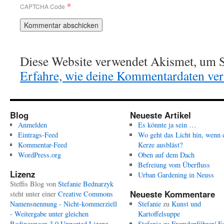
*
CAPTCHA Code
Diese Website verwendet Akismet, um S
Erfahre, wie deine Kommentardaten vera
Blog
Neueste Artikel
Anmelden
Es könnte ja sein …
Eintrags-Feed
Wo geht das Licht hin, wenn 
Kommentar-Feed
Kerze ausbläst?
WordPress.org
Oben auf dem Dach
Befreiung vom Überfluss
Lizenz
Urban Gardening in Neuss
Steffis Blog
von
Stefanie Bednarzyk
Neueste Kommentare
steht unter einer
Creative Commons
Namensnennung - Nicht-kommerziell
Stefanie
zu
Kunst und
- Weitergabe unter gleichen
Kartoffelsuppe
Bedingungen 3.0 Unported Lizenz
.
Stefanie
zu
Fremdenführer/ Fe