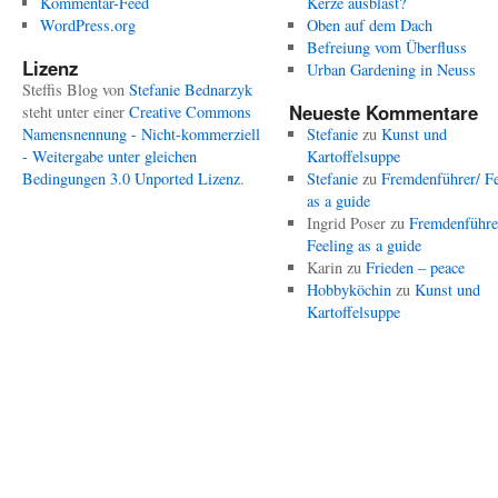
Kommentar-Feed
Kerze ausbläst?
WordPress.org
Oben auf dem Dach
Befreiung vom Überfluss
Lizenz
Urban Gardening in Neuss
Steffis Blog
von
Stefanie Bednarzyk
Neueste Kommentare
steht unter einer
Creative Commons
Namensnennung - Nicht-kommerziell
Stefanie
zu
Kunst und
- Weitergabe unter gleichen
Kartoffelsuppe
Bedingungen 3.0 Unported Lizenz
.
Stefanie
zu
Fremdenführer/ Fe
as a guide
Ingrid Poser
zu
Fremdenführe
Feeling as a guide
Karin
zu
Frieden – peace
Hobbyköchin
zu
Kunst und
Kartoffelsuppe