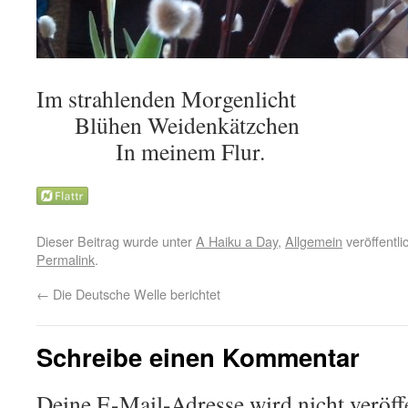
Im strahlenden Morgenlicht
Blühen Weidenkätzchen
In meinem Flur.
Dieser Beitrag wurde unter
A Haiku a Day
,
Allgemein
veröffentli
Permalink
.
←
Die Deutsche Welle berichtet
Schreibe einen Kommentar
Deine E-Mail-Adresse wird nicht veröffe