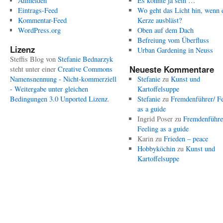
Anmelden
Es könnte ja sein …
Eintrags-Feed
Wo geht das Licht hin, wenn 
Kommentar-Feed
Kerze ausbläst?
WordPress.org
Oben auf dem Dach
Befreiung vom Überfluss
Lizenz
Urban Gardening in Neuss
Steffis Blog
von
Stefanie Bednarzyk
Neueste Kommentare
steht unter einer
Creative Commons
Namensnennung - Nicht-kommerziell
Stefanie
zu
Kunst und
- Weitergabe unter gleichen
Kartoffelsuppe
Bedingungen 3.0 Unported Lizenz
.
Stefanie
zu
Fremdenführer/ Fe
as a guide
Ingrid Poser
zu
Fremdenführe
Feeling as a guide
Karin
zu
Frieden – peace
Hobbyköchin
zu
Kunst und
Kartoffelsuppe