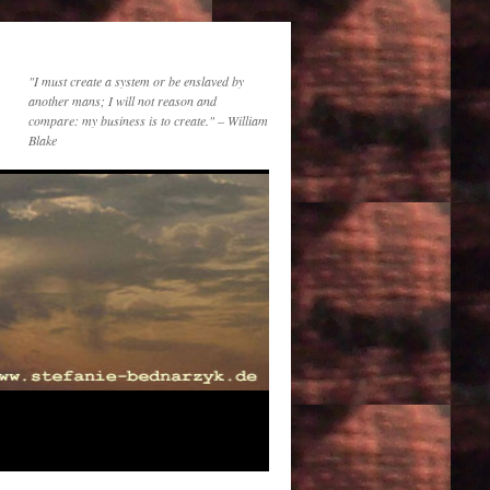
"I must create a system or be enslaved by
another mans; I will not reason and
compare: my business is to create." – William
Blake