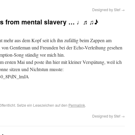
Designed by Stef
→
es from mental slavery … ♩♬♫♪
t mehr aus dem Kopf seit ich ihn zufällig beim Zappen am
on von Gentleman und Freunden bei der Echo-Verleihung gesehen
ption-Song ständig vor mich hin.
m ersten Mai und poste ihn hier mit kleiner Verspätung, weil ich
nne sitzen und Nichtstun musste:
v=0_8PdN_lmJA
öffentlicht. Setze ein Lesezeichen auf den
Permalink
.
Designed by Stef
→