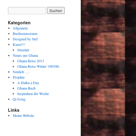
Kategorien
Allgemein
Buchrezensionen
Designed by Stef
Kunst!!!
Streetart
Neues aus Ghana
Ghana-Reise 2013
Ghana-Reise Winter 1985/86
Neulich ….
Projekte
A Haiku a Day
Ghana-Buch
Inspiration der Woche
Qi Gong
Links
Meine Website