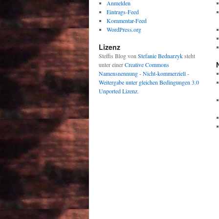
Anmelden
Eintrags-Feed
Kommentar-Feed
WordPress.org
Lizenz
Steffis Blog
von
Stefanie Bednarzyk
steht
unter einer
Creative Commons
Namensnennung - Nicht-kommerziell -
Weitergabe unter gleichen Bedingungen 3.0
Unported Lizenz
.