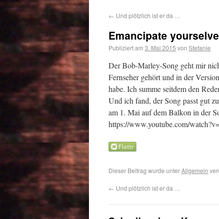
←
Und plötzlich ist er da …
Emancipate yourselv
Publiziert am
3. Mai 2015
von
Stefanie
Der Bob-Marley-Song geht mir nich
Fernseher gehört und in der Versi
habe. Ich summe seitdem den Redem
Und ich fand, der Song passt gut zu
am 1. Mai auf dem Balkon in der So
https://www.youtube.com/watch?
Dieser Beitrag wurde unter
Allgemein
ver
←
Und plötzlich ist er da …