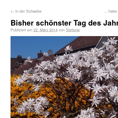
←
In der Schwebe
… habe 
Bisher schönster Tag des Jah
Publiziert am
22. März 2014
von
Stefanie